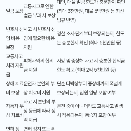
대인, 대물 벌금 한도가 충분한지 확인
교통사고로 인한
벌금 보장
(최대 3천만원, 대물 5백만원 등 최신
벌금 부과 시 보상
법규 반영)
변호사 선
사고 시 변호사 선
경찰 조사 단계부터 보장되는지, 한도
임 비용
임에 필요한 비용
는 충분한지 확인 (최대 5천만원 등)
보장
지원
교통사고
피해자와의 합의
사망 및 중상해 사고 시 충분한 합의금
처리 지원
금 지원
한도 확보 (최대 2억 5천만원 등)
금
상해 치료
운전자 본인의 부
단순 타박상부터 중상해까지 폭넓게
비 보장
상 치료비 지원
보장되는지, 입원 일당 포함 여부
사고 시 본인의 부
자동차 부
운전 중이 아니더라도 교통사고 발생
상 등급에 따라 정
상 치료비
시 적용되는지, 동승자 포함 여부
액 지급
면허 정
면허 정지 또는 취