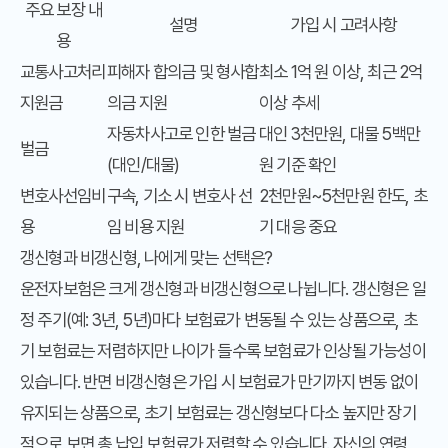
주요 보장 내
설명
가입 시 고려사항
용
교통사고처리
피해자 합의금 및 형사합
최소 1억 원 이상, 최근 2억
지원금
의금 지원
이상 추세
자동차사고로 인한 벌금
대인 3천만원, 대물 5백만
벌금
(대인/대물)
원 기준 확인
변호사선임비
구속, 기소 시 변호사 선
2천만원~5천만원 한도, 초
용
임 비용 지원
기 대응 중요
갱신형과 비갱신형, 나에게 맞는 선택은?
운전자보험은 크게 갱신형과 비갱신형으로 나뉩니다. 갱신형은 일
정 주기(예: 3년, 5년)마다 보험료가 변동될 수 있는 상품으로, 초
기 보험료는 저렴하지만 나이가 들수록 보험료가 인상될 가능성이
있습니다. 반면 비갱신형은 가입 시 보험료가 만기까지 변동 없이
유지되는 상품으로, 초기 보험료는 갱신형보다 다소 높지만 장기
적으로 보면 총 납입 보험료가 저렴할 수 있습니다. 자신의 연령,