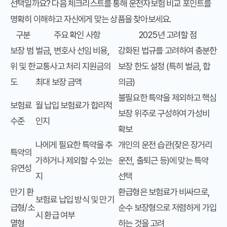
선택일까요? 다음 체크리스트를 통해 운전자보험 비교 포인트를
명확히 이해하고 자신에게 맞는 상품을 찾아보세요.
구분
주요 확인 사항
2025년 고려할 점
보장 범
벌금, 변호사 선임 비용,
강화된 법규를 고려하여 충분한
위 및 한
교통사고 처리 지원금의
보장 한도 설정 (특히 벌금, 합
도
최대 보장 금액
의금)
불필요한 특약을 제외하고 핵심
보험료
월 납입 보험료가 합리적
보장 위주로 구성하여 가성비
수준
인지
확보
나에게 필요한 특약을 추
개인의 운전 습관(잦은 장거리
특약의
가하거나 제외할 수 있는
운전, 출퇴근 등)에 맞는 특약
유연성
지
선택
만기 환
환급형은 보험료가 비싸므로,
보험료 납입 방식 및 만기
급형/소
순수 보장형으로 저렴하게 가입
시 환급 여부
멸형
하는 것을 고려