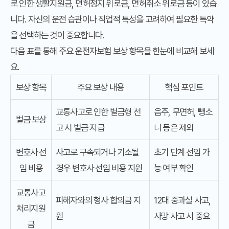
로 인한 생활지원금, 면허정지 위로금, 면허취소 위로금 등이 있습
니다. 자신의 운전 습관이나 직업적 특성을 고려하여 필요한 특약
을 선택하는 것이 중요합니다.
다음 표를 통해 주요
운전자보험 보상
항목을 한눈에 비교해 보세
요.
보상 항목
주요 보상 내용
핵심 포인트
교통사고로 인한 벌금형 선
음주, 무면허, 뺑소
벌금 보상
고 시 벌금 지급
니 등은 제외
변호사 선
사고로 구속되거나 기소될
초기 단계 선임 가
임 비용
경우 변호사 선임 비용 지원
능 여부 확인
교통사고
피해자와의 형사 합의금 지
12대 중과실 사고,
처리지원
원
사망 사고 시 중요
금