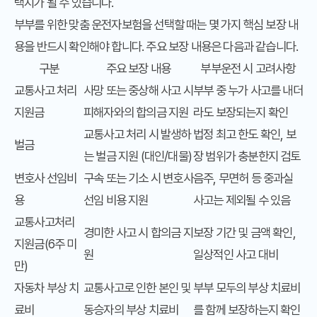
택지가 될 수 있습니다.
부부를 위한 맞춤 운전자보험을 선택할 때는 몇 가지 핵심 보장 내
용을 반드시 확인해야 합니다. 주요 보장 내용은 다음과 같습니다.
구분
주요 보장 내용
부부운전 시 고려사항
교통사고 처리
사망 또는 중상해 사고 시
부부 중 누가 사고를 내더
지원금
피해자와의 합의금 지원
라도 보장되는지 확인
교통사고 처리 시 발생하
법정 최고 한도 확인, 보
벌금
는 벌금 지원 (대인/대물)
장 범위가 충분한지 검토
변호사 선임비
구속 또는 기소 시 변호사
음주, 무면허 등 중과실
용
선임 비용 지원
사고는 제외될 수 있음
교통사고처리
경미한 사고 시 합의금 지
보장 기간 및 금액 확인,
지원금(6주 미
원
일상적인 사고 대비
만)
자동차 부상 치
교통사고로 인한 본인 및
부부 모두의 부상 치료비
료비
동승자의 부상 치료비
를 함께 보장하는지 확인