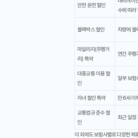
내비게이션 
안전 운전 할인
수에 따라 
블랙박스 할인
차량에 블
마일리지(주행거
연간 주행
리) 특약
대중교통 이용 할
일부 보험
인
자녀 할인 특약
만 6세 이
교통법규 준수 할
최근 일정 
인
이 외에도 보험사별로 다양한 제