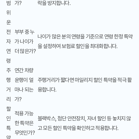
범
가?
락을 방지합니다.
위
운
전
부부 중 누
나이가 많은 분의 연령을 기준으로 연령 한정 특약
자
가 나이가
을 설정하여 보험료 할인을 최대화합니다.
연
더 많은가?
령
주
연간 차량
행
운행이 얼
주행거리가 짧다면 마일리지 할인 특약을 적극 활
거
마나 되는
용합니다.
리
가?
할
적용 가능
인
블랙박스, 첨단 안전장치, 자녀 할인 등 놓치지 않
한 특약은
특
고 모든 할인 특약을 확인하고 적용합니다.
무엇인가?
약