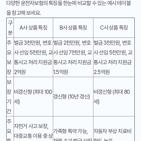
다양한 운전자보험의 특징을 한눈에 비교할 수 있는 예시 테이블
을 참고해 보세요.
구
A사 상품 특징
B사 상품 특징
C사 상품 특징
분
주
벌금 3천만원, 변호
벌금 2천만원, 변호
벌금 3천만원, 변호
요
사 선임 5천만원, 교
사 선임 7천만원, 교
사 선임 5천만원, 교
보
통사고 처리 지원금
통사고 처리 지원금
통사고 처리 지원금
장
2억원
1.5억원
2.5억원
보
장
비갱신형 (최대 100
비갱신형 (최대 80
갱신형 (10년 갱신)
기
세)
세)
간
주
자전거 사고 보장,
요
가족형 특약 가능,
자동차 부상 치료비
대중교통 이용 중 상
특
재물 손괴 벌금 보장
한도 높음